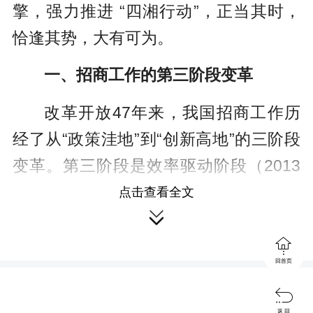
擎，强力推进 “四湘行动”，正当其时，
恰逢其势，大有可为。
一、招商工作的第三阶段变革
改革开放47年来，我国招商工作历
经了从“政策洼地”到“创新高地”的三阶段
变革。
第三阶段是效率驱动阶段（2013
年至今），依靠创新优势，我国引领全
点击查看全文

球规则重构。企业对效率追求达到新高

度，高效的物流体系、快速的信息流
回首页
通、便捷的政务服务及优质的科技创新

资源，特别是技术效率、制度效率和生
返 回