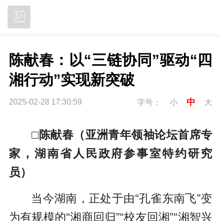
立即下载
陈献春：以“三链协同”驱动“四
湘行动”实现新突破
中
2025-02-28 17:30:59
字号：
小
大
□陈献春（亚洲青年领袖论坛首席专
家，湖南省人民政府参事室特约研究
员）
当今湖南，正处于由“孔雀东南飞”变
为有规模的“湘商回归”“校友回湘”“湘智兴